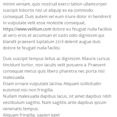
minim veniam, quis nostrud exerci tation ullamcorper
suscipit lobortis nisl ut aliquip ex ea commodo
consequat.
Duis autem vel eum iriure dolor in hendrerit
in vulputate velit esse molestie consequat,
https://www.velillum.com
dolore eu feugiat nulla facilisis
at vero eros et accumsan et iusto odio dignissim qui
blandit praesent luptatum zzril delenit augue duis
dolore te feugait nulla facilisi.
Duis suscipit tempus tellus ac dignissim. Mauris cursus
tincidunt tortor, non iaculis velit posuere a. Praesent
consequat metus quis libero pharetra nec porta nisl
malesuada.
Etiam ornare vulputate lacinia. Aliquam sollicitudin
euismod nisi non fringilla.
Nullam malesuada dapibus lacus, sit amet dapibus nibh
vestibulum sagittis. Nam sagittis ante dapibus ipsum
venenatis tempus.
Aliquam fringilla, sapien eget